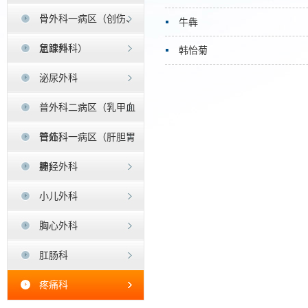
骨外科一病区（创伤、
牛犇
足踝外科）
急诊科
韩怡菊
泌尿外科
普外科二病区（乳甲血
管疝）
普外科一病区（肝胆胃
肠)
神经外科
小儿外科
胸心外科
肛肠科
疼痛科