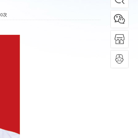
：
0
次