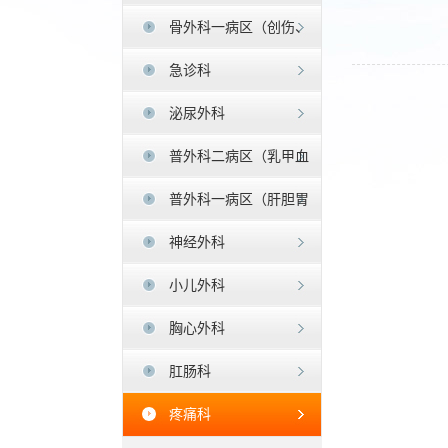
骨外科一病区（创伤、
足踝外科）
急诊科
泌尿外科
普外科二病区（乳甲血
管疝）
普外科一病区（肝胆胃
肠)
神经外科
小儿外科
胸心外科
肛肠科
疼痛科