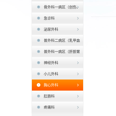
骨外科一病区（创伤、
足踝外科）
急诊科
泌尿外科
普外科二病区（乳甲血
管疝）
普外科一病区（肝胆胃
肠)
神经外科
小儿外科
胸心外科
肛肠科
疼痛科