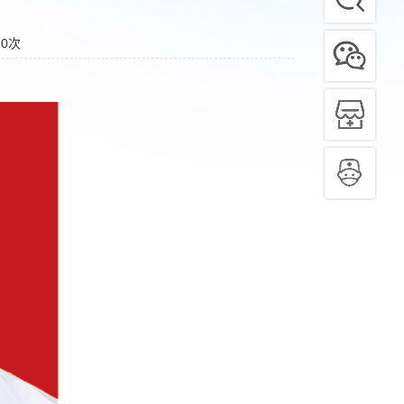
：
0
次