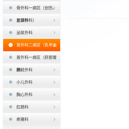
骨外科一病区（创伤、
足踝外科）
急诊科
泌尿外科
普外科二病区（乳甲血
管疝）
普外科一病区（肝胆胃
肠)
神经外科
小儿外科
胸心外科
肛肠科
疼痛科