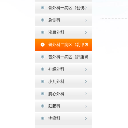
骨外科一病区（创伤、
足踝外科）
急诊科
泌尿外科
普外科二病区（乳甲血
管疝）
普外科一病区（肝胆胃
肠)
神经外科
小儿外科
胸心外科
肛肠科
疼痛科