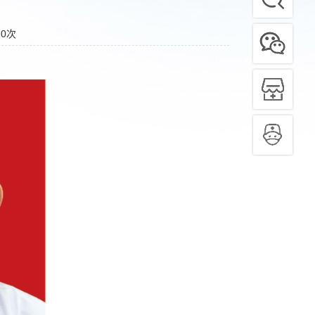
：
0
次