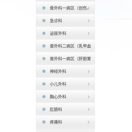
骨外科一病区（创伤、
足踝外科）
急诊科
泌尿外科
普外科二病区（乳甲血
管疝）
普外科一病区（肝胆胃
肠)
神经外科
小儿外科
胸心外科
肛肠科
疼痛科