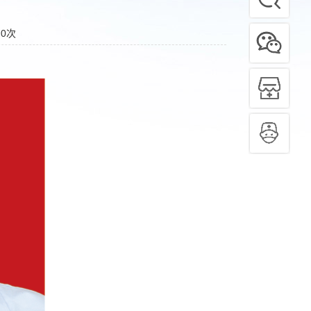
：
0
次