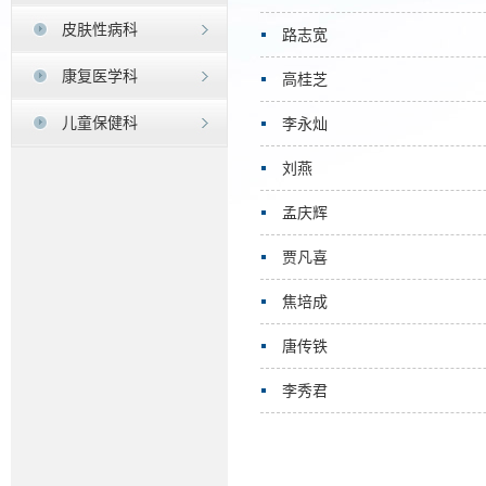
皮肤性病科
路志宽
康复医学科
高桂芝
儿童保健科
李永灿
刘燕
孟庆辉
贾凡喜
焦培成
唐传铁
李秀君