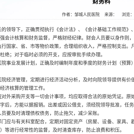
财务科
作者：邹城人民医院
来源： 浏览
长的领导下，正确贯彻执行《会计法》、《会计基础工作规范》
强会计核算和财务监督，严格财经纪律。财会人员要以身作则，
执行国家、省、市等物价政策，合理组织收入，严格控制支出。
杜绝；对于临时必须的开支，应按审批手续办理。
医院事业发展计划，正确及时编制年度和季度的财务计划（预算
医院经济管理，定期进行经济活动分析，及时向院领导提供有价
经济核算的管理工作。
院对外采购开支等一切会计事项，均应取得合法的原始凭证。原
字后，方能以据报销。出差或因公借支，须经院领导批准，任务
人员要及时清理债权债务，防止拖欠，减少呆账。
部门应与有关科室配合，定期对固定资产（房屋、设备、家具、
）等进行经常性的监督，及时清查库存，防止浪费和积压。