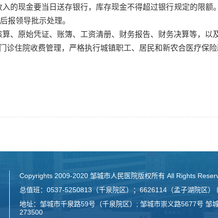
收入的现金要当日送存银行，库存现金不得超过银行规定的限额
后报领导批示处理。
核算、原始凭证、账簿、工资清册、财务报告、财务决算等，以
强门诊住院收费管理，严格执行城镇职工、居民和新农合医疗保
Copyrights 2009-2020 邹城市人民医院版权所有 All Rights Reser
总值班：0537-5250813（千泉院区）；6626114（孟子湖院区） 邮箱：E
地址：邹城市千泉路59号（千泉院区）; 邹城市崇义路5677号 邹
273500