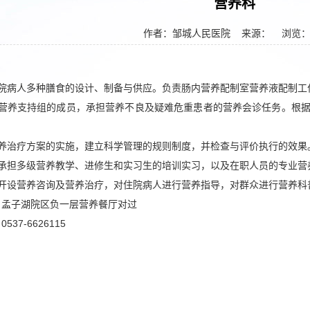
营养科
作者：邹城人民医院
来源： 浏览
住院病人多种膳食的设计、制备与供应。负责肠内营养配制室营养液配制工
院营养支持组的成员，承担营养不良及疑难危重患者的营养会诊任务。根
营养治疗方案的实施，建立科学管理的规则制度，并检查与评价执行的效果
上承担多级营养教学、进修生和实习生的培训实习，以及在职人员的专业营
诊开设营养咨询及营养治疗，对住院病人进行营养指导，对群众进行营养科
：孟子湖院区负一层营养餐厅对过
37-6626115