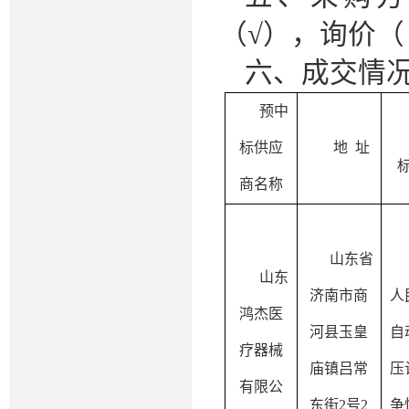
（√），询价（
六、成交情
预中
标供应
地
址
商名称
山东省
山东
济南市商
人
鸿杰医
河县玉皇
自
疗器械
庙镇吕常
压
有限公
东街
2号2
争