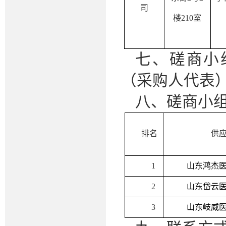
司
楼210室
七、磋商小
（采购人代表
八、磋商小
排名
供
1
山东鸿杰
2
山东岱云
3
山东岐威