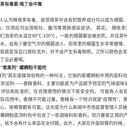
夜茶有毒素 喝了会中毒
人认为隔夜茶有毒，是觉得茶中含有的营养成分可以成为细菌
物，饮用后可出现呕吐、腹泻等胃肠感染症状。 其实， 隔夜
们泡茶的水温在90℃-100℃，一般的细菌都会被杀死，并且
水，会有少量空气中的细菌进入，但茶里的细菌生长非常缓慢，
容易变深且口感较苦外，并不会产生有毒物质。之所以颜色会变
了没必要喝。
了“增臭剂” 螺蛳粉不能吃
增臭剂”其实是媒体俗称的一种叫法，它指的是螺蛳粉中用的底料
添加剂——香精香料，主要功能是为产品赋予特定的气味或味道
全评估和批准的，在合理使用的情况下是安全的。 可能有人会
际应用中，香精不可能过量。香精有一个特点就是“自限性”，
心、咳嗽等都有可能。这也是为什么新闻中市场监督管理人员被螺
管螺蛳粉底汤料包中包含了一些调味料和香料，但只要是正规的
，就不会有什么食品安全问题。此外，大家在外面就餐的时候，