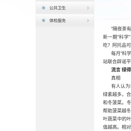
公共卫生
体检服务
“隔夜茶
新一期“科学
吃？阿托品可
每月“科
站联合辟谣平
流言 绿
真相
有人认为
绿素越多，合
和冬菠菜。
帮助菠菜越冬
叶蔬菜中的
值越高。相对