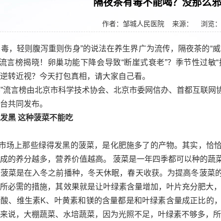
隔夜茶有毒不能喝？没那么
作者：邹城人民医院
来源： 浏览
有毒，轻则腹泻重则伤身”的说法在养生界广为流传，隔夜茶的“
”流言榜揭晓！卵巢功能下降会导致“断崖式衰老”？季节性过敏“
逆转近视？今天打包真相，请大家自己看。
学”流言榜由北京市科学技术协会、北京市委网信办、首都互联网
台共同发布。
得发黑 这种菠菜不能吃
市场上那些绿得发黑的菠菜，是化肥施多了的产物。其实，恰
成的养分越多，营养价值越高。 菠菜是一年四季都可以种的蔬
冬菠菜是在入冬之前播种，冬天休眠，春天收获。为提高冬菠菜
所必需的措施，其效果就是让叶绿素含量增加，叶片充分肥大，
叶酸、维生素K、叶黄素和镁的含量都是和叶绿素含量成正比的
来说，大棚蔬菜、水培蔬菜，因为光照不足，叶绿素不够多，所