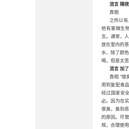
流言 隔
真相
之所以有
他有害微生
言。通常，人
放在室内的茶
水，除了颜色
喝，但是太苦
流言 加
真相 “
用到复配食品
经过国家安
必。因为在实
很臭，臭到恶
的原因。
尽
规，合理使用