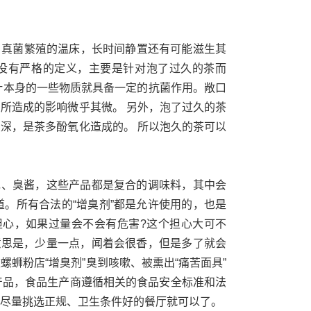
、真菌繁殖的温床，长时间静置还有可能滋生其
茶没有严格的定义，主要是针对泡了过久的茶而
茶叶本身的一些物质就具备一定的抗菌作用。敞口
所造成的影响微乎其微。 另外，泡了过久的茶
深，是茶多酚氧化造成的。 所以泡久的茶可以
包、臭酱，这些产品都是复合的调味料，其中会
。所有合法的“增臭剂”都是允许使用的，也是
担心，如果过量会不会有危害?这个担心大可不
意思是，少量一点，闻着会很香，但是多了就会
蛳粉店“增臭剂”臭到咳嗽、被熏出“痛苦
面具”
产品，食品生产商遵循相关的食品安全标准和法
尽量挑选正规、卫生条件好的餐厅就可以了。