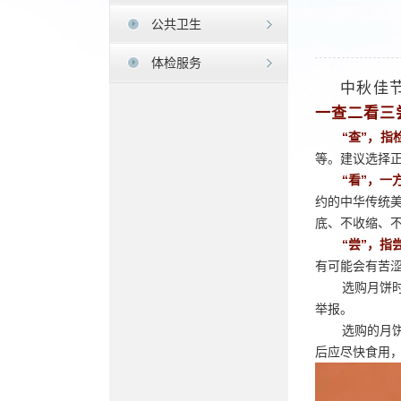
公共卫生
体检服务
中秋佳
一查二看三
“查”，指
等。建议选择
“看”，一
约的中华传统
底、不收缩、
“尝”，指
有可能会有苦
选购月饼
举报。
选购的月
后应尽快食用