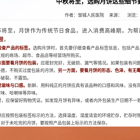
中秋将至，选购月饼这些细节
作者：邹城人民医院
来源： 浏览
节将至，月饼作为传统节日食品，进入消费高峰期。为帮
尝
。
检查产品的标签。
选购月饼时，首先要仔细查看产品标签信息，包括产品
正规的商场、超市、食品店等经营场所购买。
方面要看月饼的包装，
应密封完好，无破损、漏气等情况。如果包装有问
美德，不购买过度包装的月饼。
另一方面，要看月饼的形态、色泽，有无
不破裂、不露馅。
尝滋味与口感。
新鲜、用料纯正的月饼应具有该品种的口感和风味，没有
涩味、哈喇味等异味。
时，应保留好购物凭证。如发现月饼有异味，或者内外包装生产日期不一致
饼应按照包装标签标示的方法，选择温度、湿度适宜的环境贮存，贮存时
，对于未吃完的月饼，要按照产品包装上标示的方法保存。