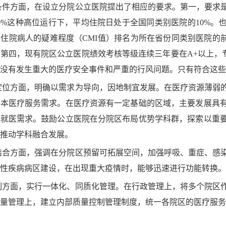
条件方面，在设立分院公立医院提出了相应的要求。第一，要求
0%这种高位运行下，平均住院日处于全国同类别医院的10%。
住院病人的疑难程度（CMI值）排名为所在省份同类别医院的前
第四，现有院区公立医院绩效考核等级连续三年要在A+以上，
没有发生重大的医疗安全事件和严重的行风问题。只有符合这些
定位方面，明确以需求为导向，因地制宜发展。在医疗资源薄弱
基本医疗服务需求。在医疗资源有一定基础的区域，主要发展具
化就医需求。鼓励公立医院在分院区布局优势学科群，探索以重
推动学科融合发展。
结合方面，强调在分院区预留可拓展空间，加强呼吸、重症、感
性疾病病区建设，在出现重大疫情时，能够迅速进行功能转换。
制方面，实行一体化、同质化管理。在行政管理上，将多个院区
量管理上，建立内部质量控制管理制度，统一各院区的医疗服务