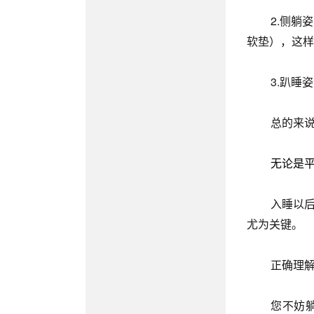
2.侧
软垫），这样
3.趴睡
总的来
无论是
入睡以
尤为关键。
正确理解
您不妨