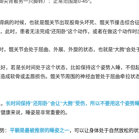
脚尖背着另一只脚转）：正常范围是0-45°。
胯”得病的时候，也就是髋关节出现股骨头坏死、髋关节撞击综合
，此时，患者无法完成“还阳卧”这个动作，或者在做这个动作时
”时，髋关节会处于屈曲、外展、外旋的状态，也就是“大胯”会处于
还好，若是长时间处于这个状态，比如保持这个姿势入睡，不但
高造成软骨或盂唇损伤。髋关节周围的神经血管处于屈曲牵拉状
说，
长时间保持“还阳卧”会让“大胯”受伤，所以不要用这个姿势
节健康来说，睡姿是非常重要的。
姿势：
平
躺是最被推崇的睡姿之一
，可以让身体处于自然放松的状