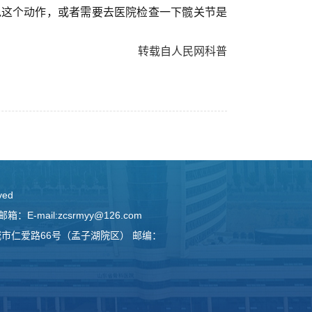
免这个动作，或者需要去医院检查一下髋关节是
转载自人民网科普
ved
-mail:zcsrmyy@126.com
城市仁爱路66号（孟子湖院区） 邮编：