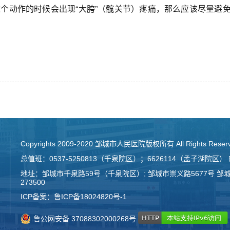
个动作的时候会出现“大胯”（髋关节）疼痛，那么应该尽量避
Copyrights 2009-2020 邹城市人民医院版权所有 All Rights Reser
总值班：0537-5250813（千泉院区）；6626114（孟子湖院区） 邮箱：E
地址：邹城市千泉路59号（千泉院区）; 邹城市崇义路5677号 邹
273500
ICP备案：
鲁ICP备18024820号-1
鲁公网安备 37088302000268号