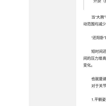
外旋（
当“大
动范围均减少
“还阳卧
短时间
间的压力增
变化。
也就是
对于关
1.平躺