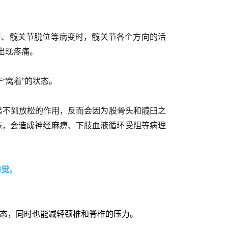
征、髋关节脱位等病变时，髋关节各个方向的活
出现疼痛。
“窝着”的状态。
起不到放松的作用，反而会因为股骨头和髋臼之
态，会造成神经麻痹、下肢血液循环受阻等病理
睡觉。
态，同时也能减轻颈椎和脊椎的压力。