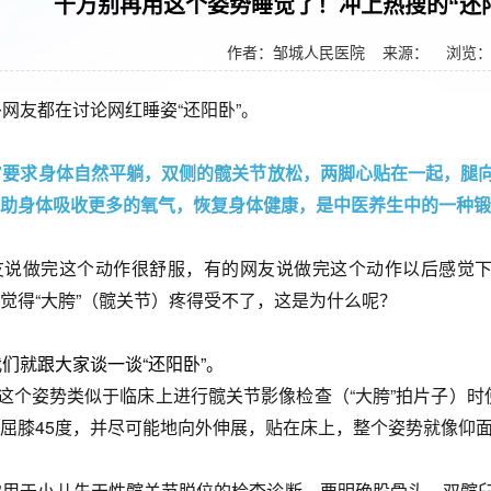
千万别再用这个姿势睡觉了！冲上热搜的“还
作者：邹城人民医院
来源： 浏览
网友都在讨论网红睡姿“还阳卧”。
卧”要求身体自然平躺，双侧的髋关节放松，两脚心贴在一起，腿
助身体吸收更多的氧气，恢复身体健康，是中医养生中的一种锻
友说做完这个动作很舒服，有的网友说做完这个动作以后感觉下
觉得“大胯”（髋关节）疼得受不了，这是为什么呢？
们就跟大家谈一谈“还阳卧”。
”这个姿势类似于临床上进行髋关节影像检查（“大胯”拍片子）时
屈膝45度，并尽可能地向外伸展，贴在床上，整个姿势就像仰
常用于小儿先天性髋关节脱位的检查诊断，要明确股骨头、双髋