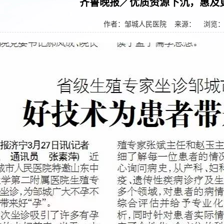
齐鲁晚报／优质资源下沉，惠及
作者：邹城人民医院
来源： 浏览