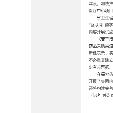
建设。加快
医疗中心项目
省卫生
“互联网+药
内容开展试点
《若干措
药品采购渠
新建表示，实
不必重复建
少有关票据、
在探索
开展了集团
还将构建完善
（记者 刘英