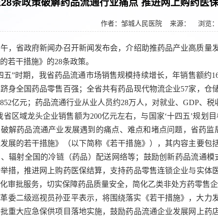
28条政策破解药品流通行业痛点 推进网上购药医保
作者：邹城人民医院
来源： 浏览
下午，省政府新闻办召开新闻发布会，介绍助推药品产业高质量
的若干措施》的28条政策。
四五”时期，我省药品流通市场销售规模持续增长，年销售额约16
业跻身全国药品零售百强；全省共有药品现代物流企业57家，仓
852亿元；药品流通行业从业人员约28万人，对就业、GDP、
我省区域龙头企业销售额为200亿元左右，与国家‘十四五’规划
为破解药品流通产业发展遇到的痛点、难点和堵点问题，省药监
量发展的若干措施》（以下简称《若干措施》），其内容主要包
、辐射全国的冷链（药品）配送网络等；鼓励创新药品流通模式
新举措，推进网上购药医保结算，支持药品零售连锁企业与实体
化审批服务，切实保障药品质量安全，简化乙类非处方药零售企
改革委二级巡视员孙亚平表示，将围绕落实《若干措施》，大力
一批重大应急保供项目落地实施，鼓励药品流通企业发展网上药