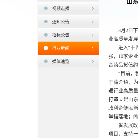
山东
视频点播
通知公告
3月2日
招标公告
业高质量发展
进入“十
行业新闻
强，10家企
媒体速览
合药品货值约
“目前，
于涛介绍，
通行业高质
打造立足山东
政利企便民
举措落地；简
省发展
项目，支持