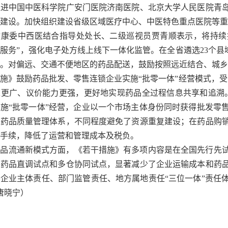
推进中国中医科学院广安门医院济南医院、北京大学人民医院青
建设。加快组织建设省级区域医疗中心、中医特色重点医院等重
健康委中西医结合指导处处长、二级巡视员贾青顺表示，将持续
学服务”，强化电子处方线上线下一体化监管。在全省遴选23个县
。对偏远、交通不便地区的药品配送，鼓励按照远近结合、城乡
施》鼓励药品批发、零售连锁企业实施“批零一体”经营模式，
道更广、议价能力更强，更好地实现药品全过程信息共享和追溯
施“批零一体”经营，企业以一个市场主体身份同时获得批发零
立药品质量管理体系，不同程度避免了资源重复建设；在药品购
手续，降低了运营和管理成本及税负。
药品流通新模式方面，《若干措施》有多项内容是在全国先行先
内药品直调试点和多仓协同试点，显著减少了企业运输成本和药
企业主体责任、部门监管责任、地方属地责任“三位一体”责任
 唐晓宁）