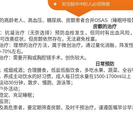
上的高龄老人、高血压、糖尿病、房颤患者合并OSAS（睡眠呼
房颤的治疗
：抗凝治疗（无奈选择）预防血栓发生，但同时有出血风险
可改善症状，但房颤依然存在，无法避免栓塞。
治疗：理想的治疗方法，属于微创治疗。通过量化消融，阵发性
-70%左右。
治疗：需要开胸或胸腔镜手术，创伤较大。
日常预防
；戒烟戒酒；合理膳食，低盐低脂饮食，多吃水果、蔬菜、全谷
，养成主动饮水的好习惯，成人每日饮水量在1500-1700ml以
运动30分钟，散步、慢跑、游泳等；
户外活动；
稳定、充足睡眠；
监测；
及高危患者，要定期筛查房颤，及时干预治疗，谨遵医嘱早诊早