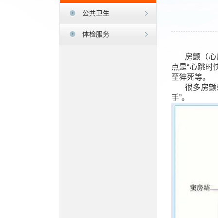
公共卫生
体检服务
房颤（心
点是“心跳时
至猝死等。
很多房颤
手”。