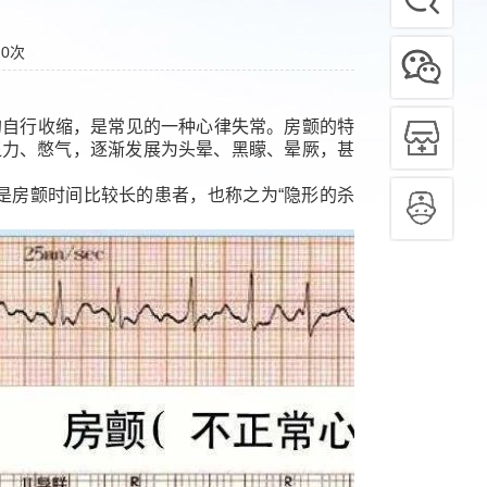
：
0
次
的自行收缩，是常见的一种心律失常。房颤的特
乏力、憋气，逐渐发展为头晕、黑矇、晕厥，甚
是房颤时间比较长的患者，也称之为“隐形的杀